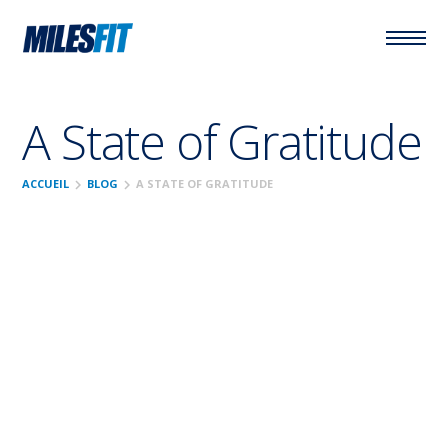
A State of Gratitude
chevron_right
chevron_right
ACCUEIL
BLOG
A STATE OF GRATITUDE