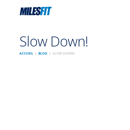
Slow Down!
chevron_right
chevron_right
ACCUEIL
BLOG
SLOW DOWN!