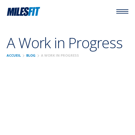
A Work in Progress
chevron_right
chevron_right
ACCUEIL
BLOG
A WORK IN PROGRESS