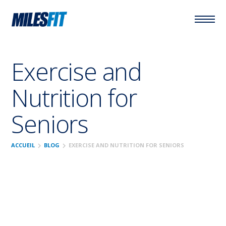
Exercise and
Nutrition for
Seniors
chevron_right
chevron_right
ACCUEIL
BLOG
EXERCISE AND NUTRITION FOR SENIORS