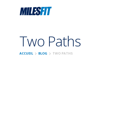
Two Paths
chevron_right
chevron_right
ACCUEIL
BLOG
TWO PATHS