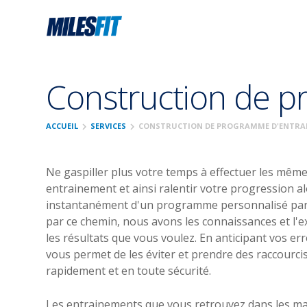
Construction de 
chevron_right
chevron_right
ACCUEIL
SERVICES
CONSTRUCTION DE PROGRAMME D'ENTRA
Ne gaspiller plus votre temps à effectuer les même
entrainement et ainsi ralentir votre progression a
instantanément d'un programme personnalisé par u
par ce chemin, nous avons les connaissances et l'e
les résultats que vous voulez. En anticipant vos 
vous permet de les éviter et prendre des raccourci
rapidement et en toute sécurité.
Les entrainements que vous retrouvez dans les ma